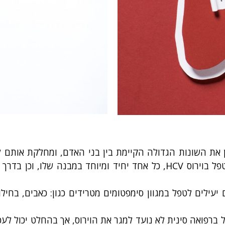
את השונות הגדולה הקיימת בין בני האדם, ומחלקת אותם לט
גדול) / חוסר, ועוד. כך, למרות ש- 10 אנשים באים לטפל בוירוס HCV, כל
 יעילים לטפל במגוון סימפטומים מטרידים כגון: כאבים, בחילו
ל ברפואה סינית לא נועד למגר את הוירוס, אך בהחלט יכול 