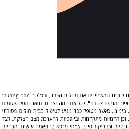
לרפואה הסינית נסיון עתיק יומין בטיפול בכבד על שלל מחלותיו. בספרות המתוארכת לשנת 475-220 לפנה"ס תוארו ביטויים שונים המאפיינים את מחלות הכבד, ובכללן: huang dan:
"כיס מרה צהוב", xie tong: "כאב היפוכונדרי", zheng ji: "מסה בבטן", gu zhang: "נפיחות בבטן" (מיימת, בצקת), gan wen: "מגיפת צהבת". לכל אחד מהמצבים, תוארו הסימפטומים
. בימינו, כאשר מטופל כבד מגיע לטיפול בבית חולים מסורתי
מת הדלקת, תפקוד הכבד, עומס ויראלי, וכן הדמיות מתקדמות וביופסיות להערכת מצב הצלקת. לצד
ונטיות וכן דיקור סיני, צמחי מרפא בהתאמה אישית, הנחיות