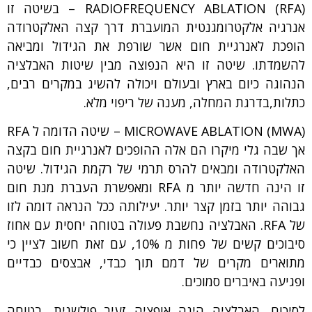
RADIOFREQUENCY ABLATION (RFA) – בשיטה זו
אנרגיה אלקטרומגנטית המועברת דרך קצה האלקטרודה
הופכת לאנרגיית חום אשר שורפת את הגידול ומביאה
להשמדתו. שיטה זו היא הנפוצה מבין שיטות האבלציה
הנהוגה כיום בארץ ובעולם ויכולה להשיג במקרים רבים,
כתלות,בדרגת המחלה, מענה של ריפוי מלא.
MICROWAVE ABLATION (MWA) – שיטה הדומה ל RFA
אך שבה גלי מיקרו הם אלה ההופכים לאנרגיית חום בקצה
האלקטרודה ומבאים להרס תרמי של רקמת הגידול. שיטה
זו הינה חדשה יותר מ RFA ומאפשרת העברת מנת חום
גבוהה יותר בזמן קצר יותר. יעילותה ככל הנראה דומה לזו
של RFA. האבלציה נחשבת פעולה בטוחה יחסית עם אחוז
סיבוכים קשים של פחות מ 10%, עם זאת חשוב לציין כי
מתוארים מקרים של דמם תוך כבדי, אבצסים כבדיים
ופגיעה באיברים סמוכים.
לסיכום, האבלציה הינה אופציה זעיר פולשנית, בטוחה