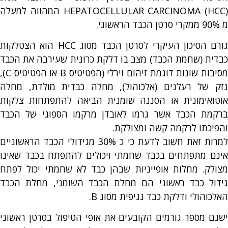
HEPATOCELLULAR CARCINOMA (HCC) המהווה למעלה
מ 90% ממקרי סרטן הכבד הראשוני.
גורם הסיכון העיקרי לסרטן הכבד מסוג HCC הוא הצטלקות
כבדית (שחמת הכבד) מצב בו דלקת כרונית שעירבה את הכבד
מסיבות שונות דוגמת זיהום וירלי (הפטיטיס B או הפטיטיס C),
נזק של רעלנים (אלכוהול), מחלה כבדית מולדת, מחלה
אוטואימונית או הסננה שומנית הביאה להתפתחות צלקות
ברקמת הכבד אשר גרמו לאובדן מרקמו הספוגי של הכבד
והפיכתו לרקמה קשה ומצולקת.
למרות זאת חשוב לדעת כי כ 30% מגידולי הכבד הראשוניים
אינם מתפתחים בכבד שחמתי ויכולים להתפתח בכבד שאינו
מצולק. מחלות אופייניות שבהן כבד לא שחמתי יכול לפתח
גידול כבד ראשוני הם מחלת הכבד השומני, מחלת הכבד
האלכוהולי ודלקת כבד נגיפית מסוג B.
ישנם מספר גורמים הקובעים את אופי הטיפול בסרטן ראשוני