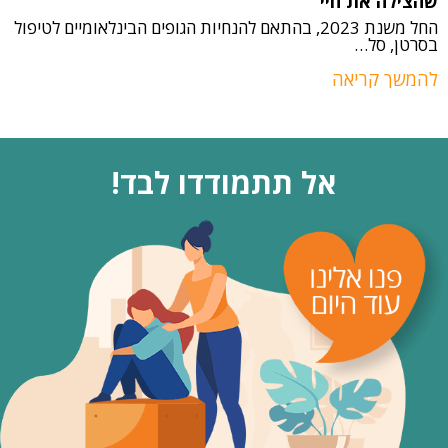
שהצילה את חיי
החל משנת 2023, בהתאם להנחיות הגופים הבינלאומיים לטיפול
בסרטן, סל…
בס
להמשך קריאה
לה
אל תתמודדו לבד!