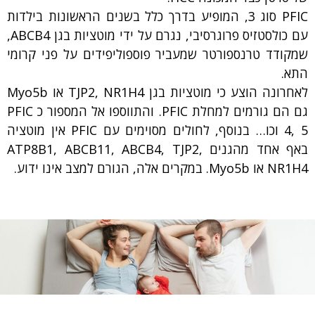
PFIC סוג 3, המופיע בדרך כלל בשנים הראשונות בילדות
עם כולסטזיס פרוגרסיבי, נגרם על ידי מוטציות בגן ABCB4,
שמקודד טרנספורטר שמעביר פוספוליפידים על פני קרומי
התא.
לאחרונה הוצע כי מוטציות בגן TJP2, NR1H4 או Myo5b
גם הם גורמים למחלת PFIC. והתווספו אל המספור כ PFIC
4, 5 וכו… בנוסף, לחולים מסוימים עם PFIC אין מוטציה
באף אחד מהגנים ATP8B1, ABCB11, ABCB4, TJP2,
NR1H4 או Myo5b. במקרים אלה, הגורם למצב אינו ידוע.