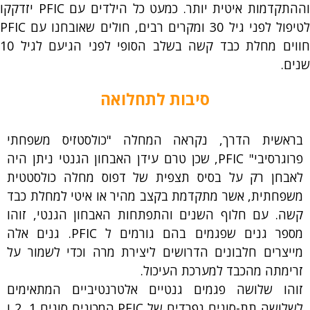
וההתקדמות איטית יותר. כמעט כל הילדים עם PFIC יזדקקו
לטיפול לפני גיל 30 ומקרים רבים, חולים שאובחנו עם PFIC
חווים מחלת כבד קשה בשלב הסופי לפני הגיעם לגיל 10
שנים.
סיבות לתחלואה
בראשית הדרך, נקראה המחלה "כולסטזיס משפחתי
פרוגרסיבי" PFIC, שכן טרם עידן האבחון הגנטי ניתן היה
לאבחן רק על בסיס תצפית של דפוס מחלה כולסטטית
משפחתית, אשר מתקדמת בקצב מהיר או איטי למחלת כבד
קשה. עם חלוף השנים והתפתחות האבחון הגנטי, זוהו
מספר גנים שפגמים בהם גורמים ל PFIC. גנים אלה
מייצרים חלבונים הדרושים ליצירת מרה וכדי לשמור על
זרימתה מהכבד למערכת העיכול.
זוהו שלושה פגמים גנטיים אלטרנטיביים המתאימים
לשלושה תת-סוגים נפרדים של PFIC המכונים סוגים 1, 2 ו