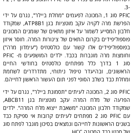
-3.
PFIC סוג 1, המכונה לפעמים "מחלת ביילר", נגרם על ידי
הפרשת מרה לקויה עקב מוטציות בגן ATP8B1, שמקודד
חלבון המסייע לשמור על איזון מתאים של שומנים המכונים
פוספוליפידים בקרום התאים של צינורות המרה. חוסר איזון
בפוספוליפידים אלו קשור עם כולסטזיס ("עימדון מרה")
וחומצות מרה מוגברות בכבד. ילדים המושפעים מ- PFIC
סוג 1 בדרך כלל מפתחים כולסטזיס בחודשי החיים
הראשונים, ובהיעדר טיפול ניתוחי, מתדרדרים לשחמת
ומחלת כבד בשלב הסופי לפני תום העשור הראשון לחייהם.
PFIC סוג 2, המכונה לעיתים "תסמונת ביילר", נגרם על ידי
הפרעה של מלח המרה עקב מוטציות בגן ABCB11,
שמקודד חלבון המכונה "משאבת ייצוא מלח המרה". ילדים
עם PFIC סוג 2 מפתחים לעיתים קרובות אי ספיקת כבד
בשנים הראשונות לחייהם ונמצאים בסיכון מוגבר לפתח סוג
של סרטן כבד המכונה HCC.