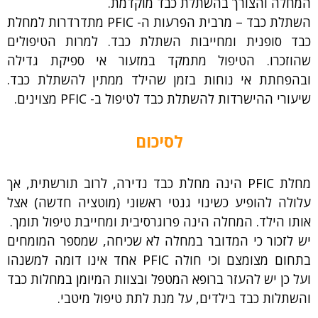
המחלה והצורך בהשתלת כבד מוקדמת.
השתלת כבד – מרבית הפרעות ה- PFIC מתדרדרות למחלת
כבד סופנית ומחייבות השתלת כבד. למרות הטיפולים
שהוזכרו. הטיפול מתמקד במזעור אי ספיקת גדילה
ובהפחתת אי נוחות בזמן שהילד ממתין להשתלת כבד.
שיעורי ההישרדות להשתלת כבד לטיפול ב- PFIC מצוינים.
לסיכום
מחלת PFIC הינה מחלת כבד נדירה, לרוב תורשתית, אך
עלולה להופיע כשינוי גנטי ראשוני (מוטציה חדשה) אצל
אותו הילד. המחלה הינה פרוגרסיבית ומחייבת טיפול תומך.
יש לזכור כי המדובר במחלה לא שכיחה, שמספר המומחים
בתחום מצומצם וכי חולה PFIC אחד אינו דומה למשנהו
ועל כן יש להעזר ברופא המטפל ובצוות המיומן במחלות כבד
והשתלות כבד בילדים, על מנת לתת טיפול מיטבי.